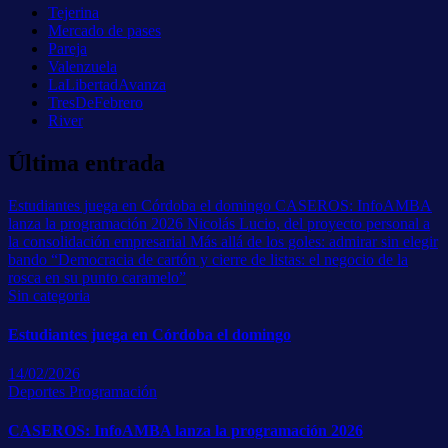
Tejerina
Mercado de pases
Pareja
Valenzuela
LaLibertadAvanza
TresDeFebrero
River
Última entrada
Estudiantes juega en Córdoba el domingo
CASEROS: InfoAMBA
lanza la programación 2026
Nicolás Lucio, del proyecto personal a
la consolidación empresarial
Más allá de los goles: admirar sin elegir
bando
“Democracia de cartón y cierre de listas: el negocio de la
rosca en su punto caramelo”
Sin categoria
Estudiantes juega en Córdoba el domingo
14/02/2026
Deportes
Programación
CASEROS: InfoAMBA lanza la programación 2026