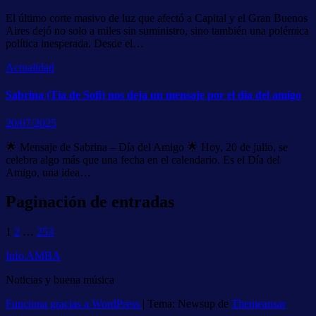
El último corte masivo de luz que afectó a Capital y el Gran Buenos
Aires dejó no solo a miles sin suministro, sino también una polémica
política inesperada. Desde el…
Actualidad
Sabrina (Tía de Sofi) nos deja un mensaje por el dia del amigo
20/07/2025
🌟 Mensaje de Sabrina – Día del Amigo 🌟 Hoy, 20 de julio, se
celebra algo más que una fecha en el calendario. Es el Día del
Amigo, una idea…
Paginación de entradas
1
2
…
253
Info AMBA
Noticias y buena música
Funciona gracias a WordPress
|
Tema: Newsup de
Themeansar